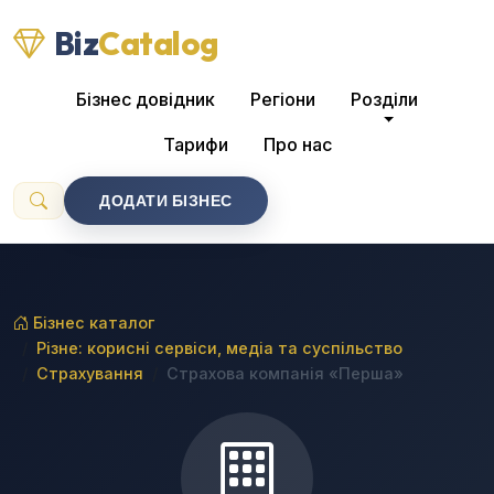
Biz
Catalog
Бізнес довідник
Регіони
Розділи
Тарифи
Про нас
ДОДАТИ БІЗНЕС
Бізнес каталог
Різне: корисні сервіси, медіа та суспільство
Страхування
Страхова компанія «Перша»