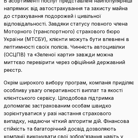
В асортименті послуг представлені найпопулярніші
напрямки: від автострахування та захисту майна
до страхування подорожей і цивільної
відповідальності. Завдяки статусу повного члена
Моторного (транспортного) страхового бюро
України (МТСБУ), клієнти можуть бути впевнені в
легітимності своїх полісів. Чинність автоцивілки
(ОСЦПВ) та «Зеленої карти» завжди можна
миттєво перевірити через офіційний державний
реєстр.
Окрім широкого вибору програм, компанія приділяє
особливу увагу оперативності виплат та якості
клієнтського сервісу. Цілодобова підтримка
допомагає застрахованим особам швидко
зорієнтуватися у разі настання страхового
випадку, надаючи чіткий алгоритм дій. Фінансова
стійкість та багаторічний досвід дозволяють
компанії виконувати свої зобов'язання навіть у