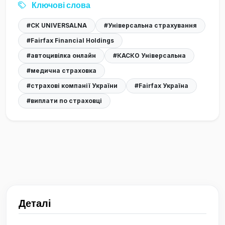
Ключові слова
#СК UNIVERSALNA
#Універсальна страхування
#Fairfax Financial Holdings
#автоцивілка онлайн
#КАСКО Універсальна
#медична страховка
#страхові компанії України
#Fairfax Україна
#виплати по страховці
Деталі