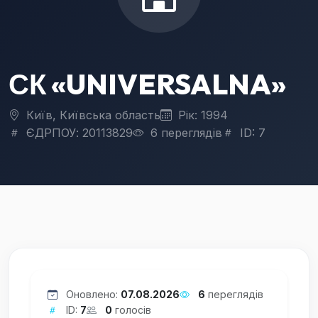
СК «UNIVERSALNA»
Київ, Київська область
Рік: 1994
ЄДРПОУ: 20113829
6 переглядів
ID: 7
Оновлено:
07.08.2026
6
переглядів
ID:
7
0
голосів