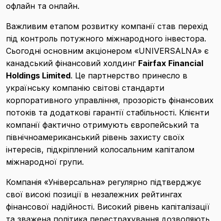
офлайн та онлайн.
Важливим етапом розвитку компанії став перехід
під контроль потужного міжнародного інвестора.
Сьогодні основним акціонером «UNIVERSALNA» є
канадський фінансовий холдинг
Fairfax Financial
Holdings Limited
. Це партнерство принесло в
українську компанію світові стандарти
корпоративного управління, прозорість фінансових
потоків та додаткові гарантії стабільності. Клієнти
компанії фактично отримують європейський та
північноамериканський рівень захисту своїх
інтересів, підкріплений колосальним капіталом
міжнародної групи.
Компанія «Універсальна» регулярно підтверджує
свої високі позиції в незалежних рейтингах
фінансової надійності. Високий рівень капіталізації
та зважена політика перестрахування дозволяють