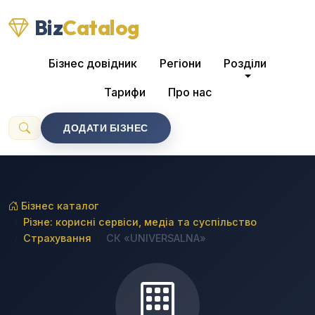
Biz
Catalog
Бізнес довідник
Регіони
Розділи
Тарифи
Про нас
ДОДАТИ БІЗНЕС
Бізнес каталог
Різне: корисні сервіси, медіа та суспільство
Страхування
СК «UNIVERSALNA»