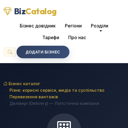
Biz
Catalog
Бізнес довідник
Регіони
Розділи
Тарифи
Про нас
ДОДАТИ БІЗНЕС
Бізнес каталог
Різне: корисні сервіси, медіа та суспільство
Перевезення вантажів
Делівері (Delivery) — Логістична компанія