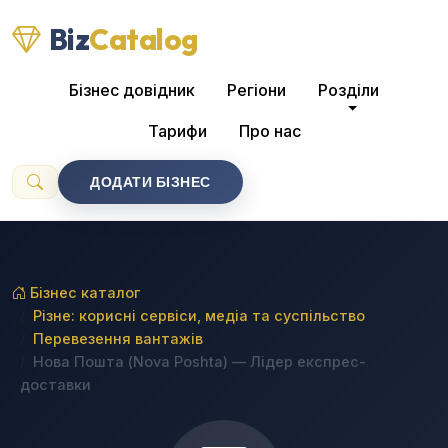
Biz
Catalog
Бізнес довідник
Регіони
Розділи
Тарифи
Про нас
ДОДАТИ БІЗНЕС
Бізнес каталог
Різне: корисні сервіси, медіа та суспільство
Перевезення вантажів
Нова Пошта (Nova Poshta) — Лідер експрес-
доставки