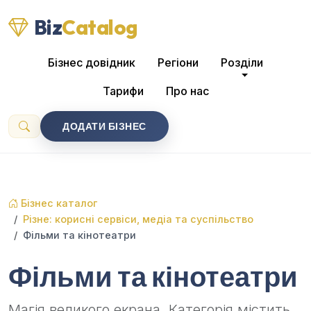
Biz
Catalog
Бізнес довідник
Регіони
Розділи
Тарифи
Про нас
ДОДАТИ БІЗНЕС
Бізнес каталог
Різне: корисні сервіси, медіа та суспільство
Фільми та кінотеатри
Фільми та кінотеатри
Магія великого екрана. Категорія містить