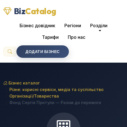
Biz
Catalog
Бізнес довідник
Регіони
Розділи
Тарифи
Про нас
ДОДАТИ БІЗНЕС
Бізнес каталог
Різне: корисні сервіси, медіа та суспільство
Організації/Товариства
Фонд Сергія Притули — Разом до перемоги