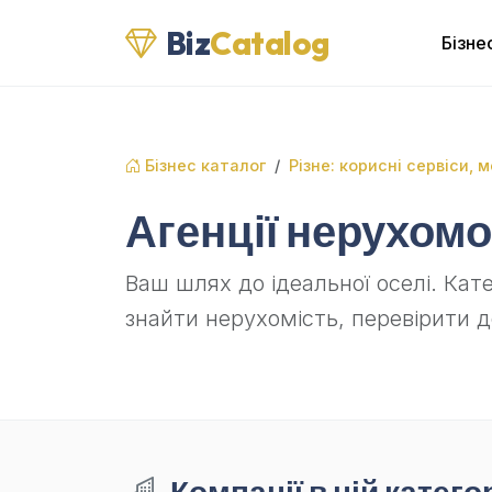
Biz
Catalog
Бізне
Бізнес каталог
Різне: корисні сервіси, 
Агенції нерухомо
Ваш шлях до ідеальної оселі. Кате
знайти нерухомість, перевірити 
Компанії в цій категор