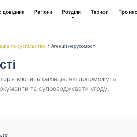
с довідник
Регіони
Розділи
Тарифи
Про на
медіа та суспільство
Агенції нерухомості
сті
горія містить фахівців, які допоможуть
документи та супроводжувати угоду.
ії