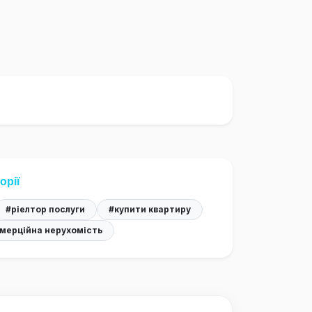
орії
#ріелтор послуги
#купити квартиру
мерційна нерухомість