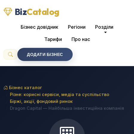
Biz
Catalog
Бізнес довідник
Регіони
Розділи
Тарифи
Про нас
ДОДАТИ БІЗНЕС
Бізнес каталог
Різне: корисні сервіси, медіа та суспільство
Біржі, акції, фондовий ринок
Dragon Capital — Найбільша інвестиційна компанія