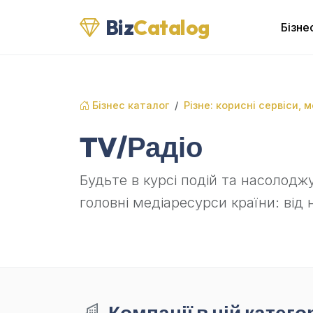
Biz
Catalog
Бізне
Бізнес каталог
Різне: корисні сервіси, 
TV/Радіо
Будьте в курсі подій та насолодж
головні медіаресурси країни: від
Компанії в цій категор