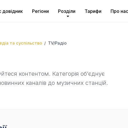
с довідник
Регіони
Розділи
Тарифи
Про на
медіа та суспільство
TV/Радіо
уйтеся контентом. Категорія об’єднує
 новинних каналів до музичних станцій.
ії