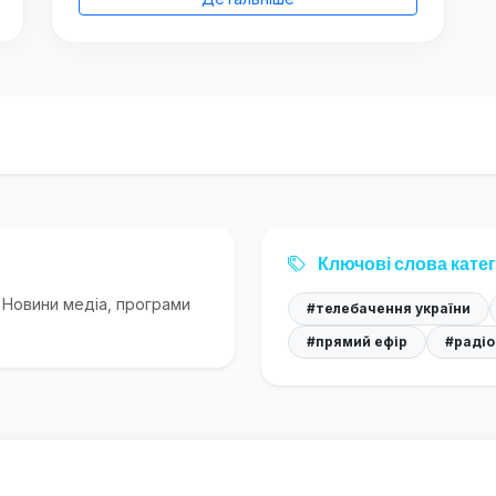
Ключові слова катег
. Новини медіа, програми
#телебачення україни
#прямий ефір
#радіо