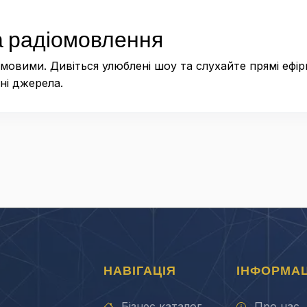
а радіомовлення
мовими. Дивіться улюблені шоу та слухайте прямі ефі
ені джерела.
НАВІГАЦІЯ
ІНФОРМАЦ
Бізнес каталог
Про нас