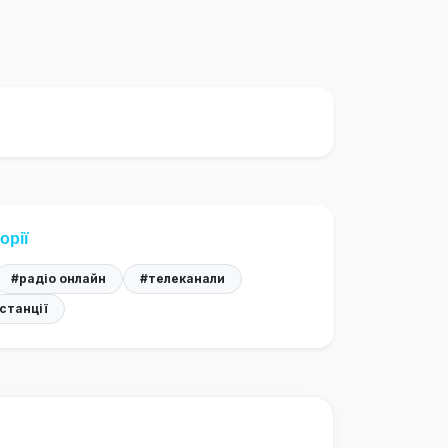
орії
#радіо онлайн
#телеканали
станції