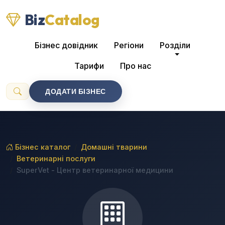
Biz
Catalog
Бізнес довідник
Регіони
Розділи
Тарифи
Про нас
ДОДАТИ БІЗНЕС
Бізнес каталог
Домашні тварини
Ветеринарні послуги
SuperVet - Центр ветеринарної медицини