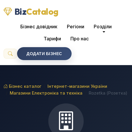
Biz
Catalog
Бізнес довідник
Регіони
Розділи
Тарифи
Про нас
ДОДАТИ БІЗНЕС
Бізнес каталог
Інтернет-магазини України
Магазини Електроніка та техніка
Rozetka (Розетка)