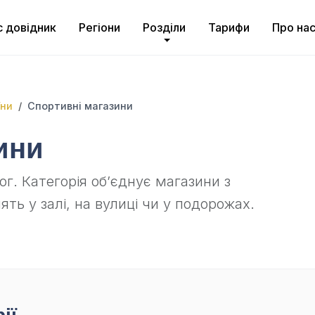
с довідник
Регіони
Розділи
Тарифи
Про на
їни
Спортивні магазини
ини
г. Категорія об’єднує магазини з
ть у залі, на вулиці чи у подорожах.
ії