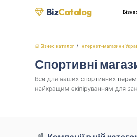
Biz
Catalog
Бізне
Бізнес каталог
Інтернет-магазини Укра
Спортивні магаз
Все для ваших спортивних перемо
найкращим екіпіруванням для заня
Компанії в цій категор