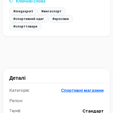
Ключові слова
#megasport
#мегаспорт
#спортивний одяг
#кросівки
#спорттовари
Деталі
Категорія:
Спортивні магазини
Регіон:
Тариф:
Стандарт