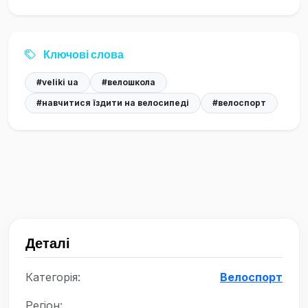
Ключові слова
#veliki ua
#велошкола
#навчитися їздити на велосипеді
#велоспорт
Деталі
Категорія:
Велоспорт
Регіон: