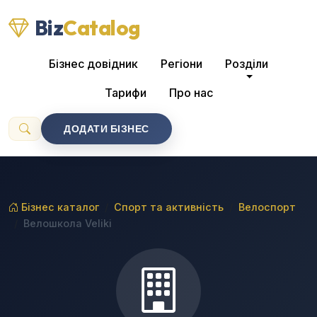
Biz
Catalog
Бізнес довідник
Регіони
Розділи
Тарифи
Про нас
ДОДАТИ БІЗНЕС
Бізнес каталог
Спорт та активність
Велоспорт
Велошкола Veliki