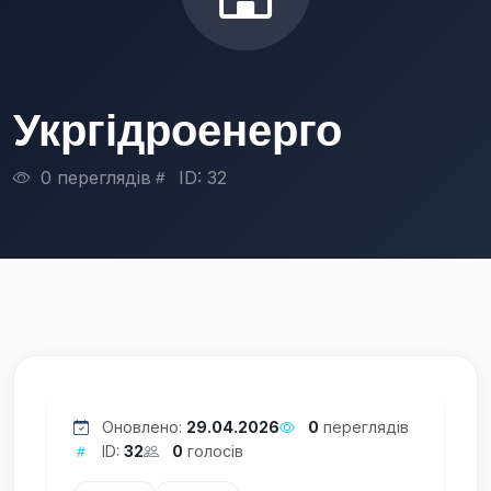
Укргідроенерго
0 переглядів
ID: 32
Оновлено:
29.04.2026
0
переглядів
ID:
32
0
голосів