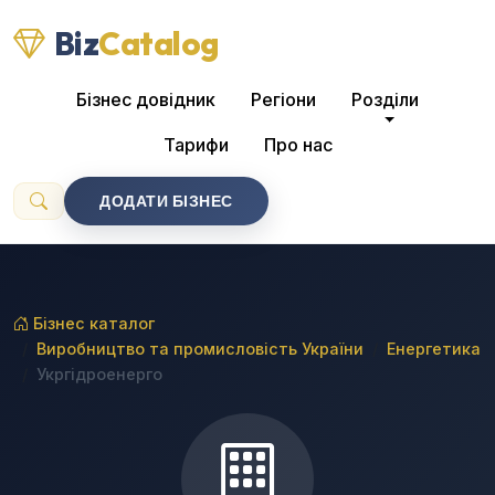
Biz
Catalog
Бізнес довідник
Регіони
Розділи
Тарифи
Про нас
ДОДАТИ БІЗНЕС
Бізнес каталог
Виробництво та промисловість України
Енергетика
Укргідроенерго