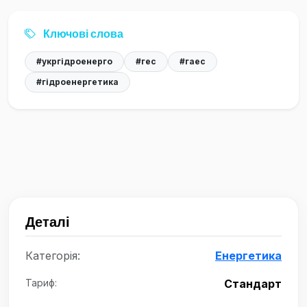
Ключові слова
#укргідроенерго
#гес
#гаес
#гідроенергетика
Деталі
Категорія:
Енергетика
Тариф:
Стандарт