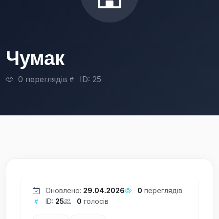
Чумак
0 переглядів
ID: 25
Оновлено:
29.04.2026
0
переглядів
ID:
25
0
голосів