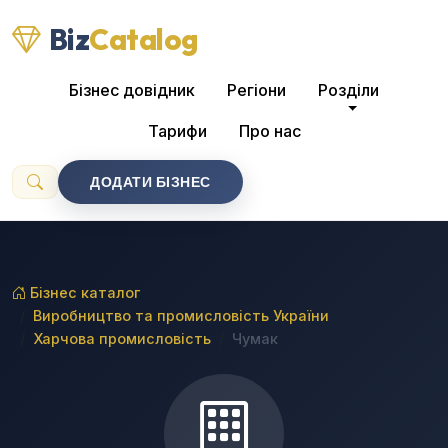
Biz
Catalog
Бізнес довідник
Регіони
Розділи
Тарифи
Про нас
ДОДАТИ БІЗНЕС
Бізнес каталог
Виробництво та промисловість України
Харчова промисловість
Чумак