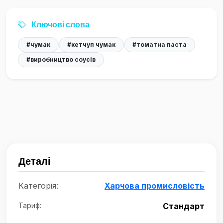
Ключові слова
#чумак
#кетчуп чумак
#томатна паста
#виробництво соусів
Деталі
Категорія:
Харчова промисловість
Тариф:
Стандарт