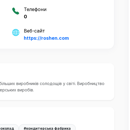
Телефони
0
Веб-сайт
https://roshen.com
ільших виробників солодощів у світі. Виробництво
ерських виробів.
околад
#кондитерська фабрика