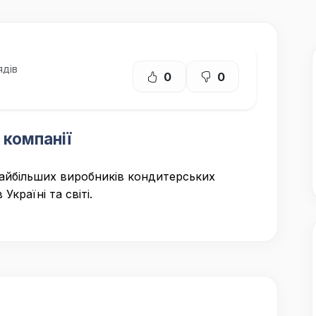
ядів
0
0
 компанії
айбільших виробників кондитерських
 Україні та світі.