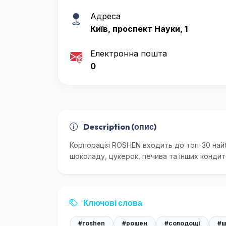
Адреса
Київ, проспект Науки, 1
Електронна пошта
0
Description (опис)
Корпорація ROSHEN входить до топ-30 найб
шоколаду, цукерок, печива та інших кондит
Ключові слова
#roshen
#рошен
#солодощі
#ш