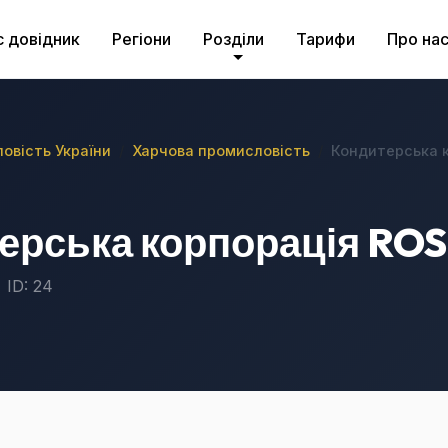
с довідник
Регіони
Розділи
Тарифи
Про на
овість України
Харчова промисловість
Кондитерська 
ерська корпорація RO
ID: 24