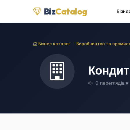
Biz
Catalog
Бізне
Бізнес каталог
Виробництво та промисл
Кондит
0 переглядів