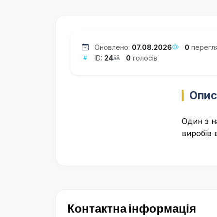
Оновлено:
07.08.2026
0
перегл
ID:
24
0
голосів
Опис
Один з н
виробів в
Контактна інформація