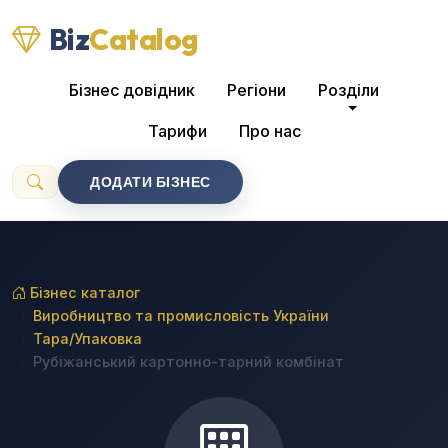
Biz
Catalog
Бізнес довідник
Регіони
Розділи
Тарифи
Про нас
ДОДАТИ БІЗНЕС
Бізнес каталог
Виробництво та промисловість України
Тара/Упаковка
Рубіжанський картонно-тарний комбінат