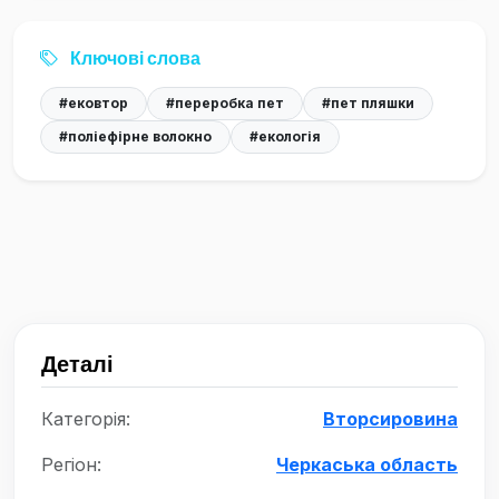
Ключові слова
#ековтор
#переробка пет
#пет пляшки
#поліефірне волокно
#екологія
Деталі
Категорія:
Вторсировина
Регіон:
Черкаська область