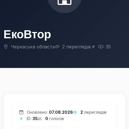
ЕкоВтор
Черкаська область
2 переглядів
ID: 35
Оновлено:
07.08.2026
2
переглядів
ID:
35
0
голосів