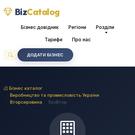
Biz
Catalog
Бізнес довідник
Регіони
Розділи
Тарифи
Про нас
ДОДАТИ БІЗНЕС
Бізнес каталог
Виробництво та промисловість України
Вторсировина
ЕкоВтор