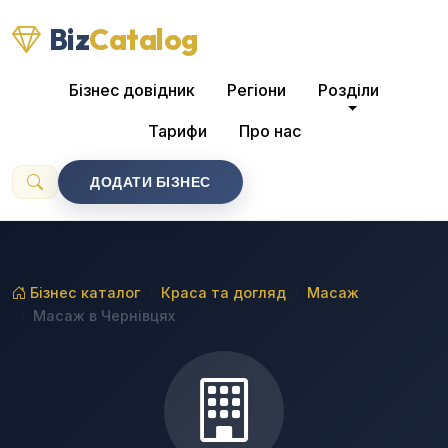
Biz
Catalog
Бізнес довідник
Регіони
Розділи
Тарифи
Про нас
ДОДАТИ БІЗНЕС
Бізнес каталог
Краса та догляд
Масаж
Масаж в Чернівцях