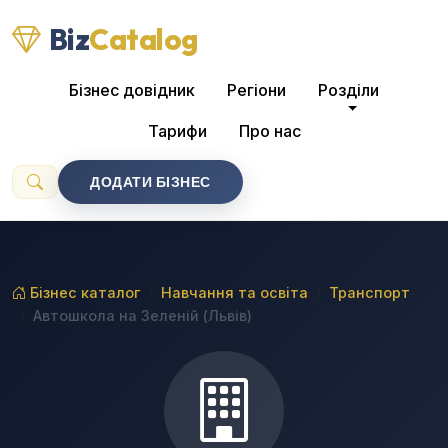
Biz
Catalog
Бізнес довідник
Регіони
Розділи
Тарифи
Про нас
ДОДАТИ БІЗНЕС
Бізнес каталог
Навчання та освіта
Транспорт
Автошкола на Зеленій (Львів)