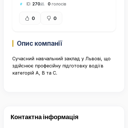
ID:
270
0
голосів
0
0
Опис компанії
Сучасний навчальний заклад у Львові, що
здійснює професійну підготовку водіїв
категорій A, B та C.
Контактна інформація