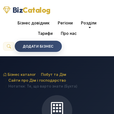
Biz
Catalog
Бізнес довідник
Регіони
Розділи
Тарифи
Про нас
ДОДАТИ БІЗНЕС
Бізнес каталог
Побут та Дім
Сайти про Дім і господарство
Нотатки: Те, що варто знати (Бухта)