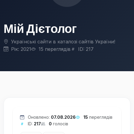
Мій Дієтолог
Українські сайти в каталозі сайтів України!
Рік: 2021
15 переглядів
ID: 217
Оновлено:
07.08.2026
15
переглядів
ID:
217
0
голосів