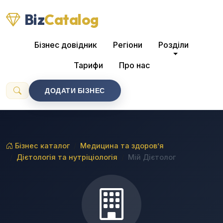
Biz
Catalog
Бізнес довідник
Регіони
Розділи
Тарифи
Про нас
ДОДАТИ БІЗНЕС
Бізнес каталог
Медицина та здоров’я
Дієтологія та нутріціологія
Мій Дієтолог