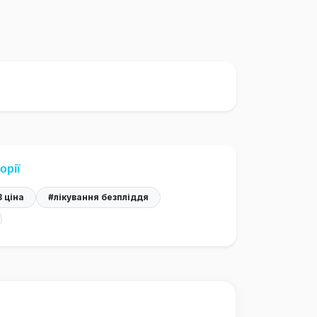
орії
 ціна
#лікування безпліддя