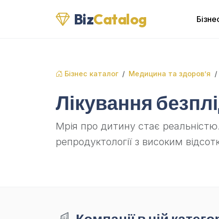
Biz
Catalog
Бізне
Бізнес каталог
Медицина та здоров’я
Лікування безпл
Мрія про дитину стає реальністю. 
репродуктології з високим відсот
Компанії в цій категор