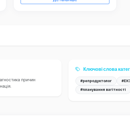
Ключові слова катег
іагностика причин
#репродуктолог
#ЕКЗ
нація.
#планування вагітності