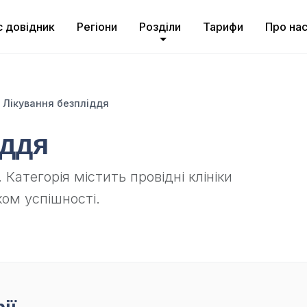
с довідник
Регіони
Розділи
Тарифи
Про на
Лікування безпліддя
іддя
Категорія містить провідні клініки
ком успішності.
ії