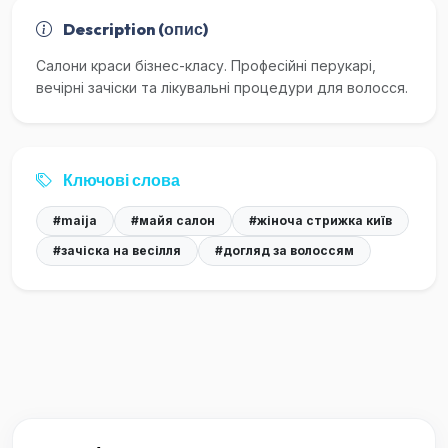
Description (опис)
Салони краси бізнес-класу. Професійні перукарі,
вечірні зачіски та лікувальні процедури для волосся.
Ключові слова
#maija
#майя салон
#жіноча стрижка київ
#зачіска на весілля
#догляд за волоссям