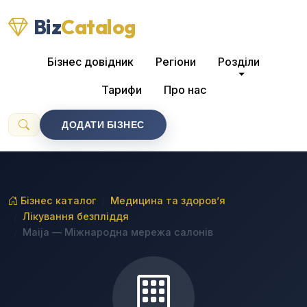
Biz
Catalog
Бізнес довідник
Регіони
Розділи
Тарифи
Про нас
ДОДАТИ БІЗНЕС
Бізнес каталог
Медицина та здоров’я
Лікування безпліддя
Maija — Міжнародна мережа салонів