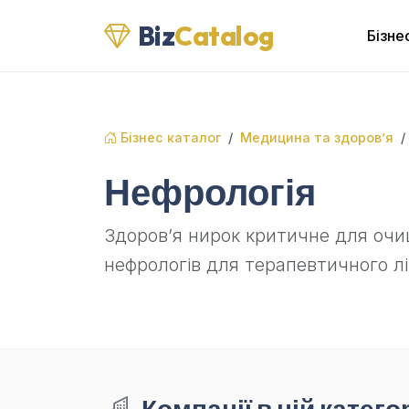
Biz
Catalog
Бізне
Бізнес каталог
Медицина та здоров’я
Нефрологія
Здоров’я нирок критичне для очищ
нефрологів для терапевтичного л
Компанії в цій категор