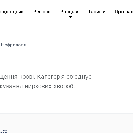
с довідник
Регіони
Розділи
Тарифи
Про на
Нефрологія
ення крові. Категорія об’єднує
ікування ниркових хвороб.
ії