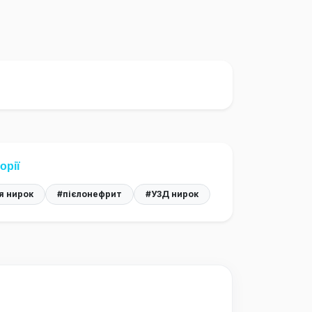
орії
я нирок
#пієлонефрит
#УЗД нирок