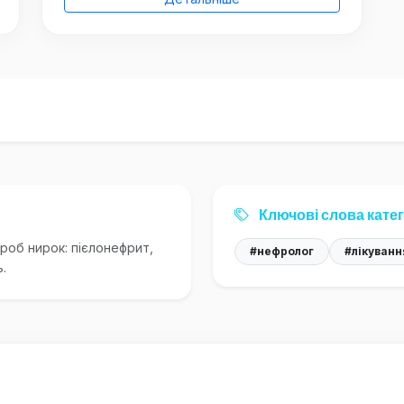
Ключові слова катег
ороб нирок: пієлонефрит,
#нефролог
#лікуванн
.