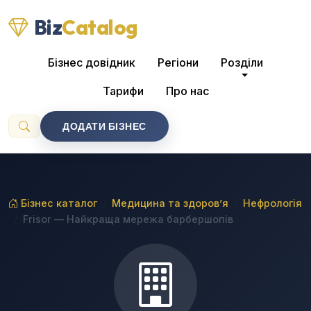
Biz
Catalog
Бізнес довідник
Регіони
Розділи
Тарифи
Про нас
ДОДАТИ БІЗНЕС
Бізнес каталог
Медицина та здоров’я
Нефрологія
Frisor — Найкраща мережа барбершопів