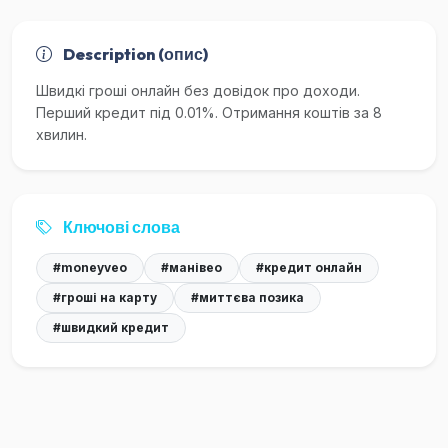
Description (опис)
Швидкі гроші онлайн без довідок про доходи.
Перший кредит під 0.01%. Отримання коштів за 8
хвилин.
Ключові слова
#moneyveo
#манівео
#кредит онлайн
#гроші на карту
#миттєва позика
#швидкий кредит