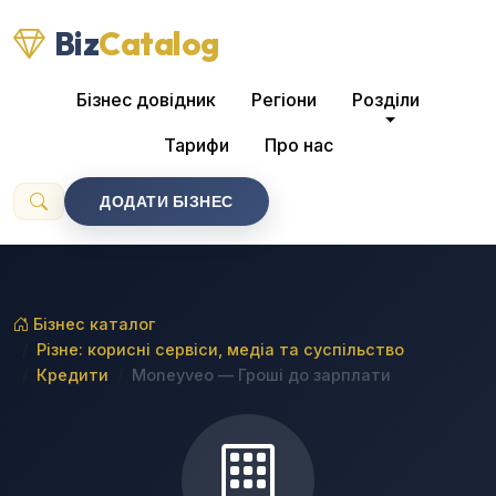
Biz
Catalog
Бізнес довідник
Регіони
Розділи
Тарифи
Про нас
ДОДАТИ БІЗНЕС
Бізнес каталог
Різне: корисні сервіси, медіа та суспільство
Кредити
Moneyveo — Гроші до зарплати