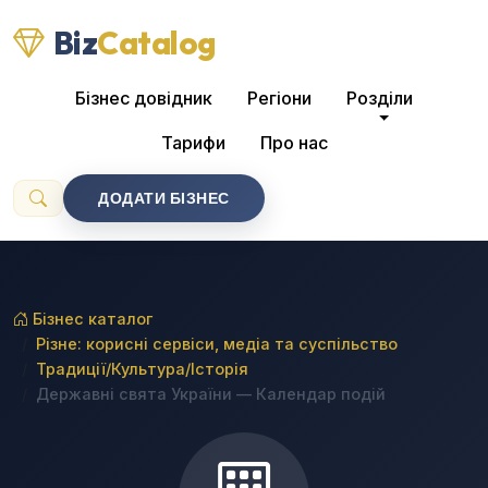
Biz
Catalog
Бізнес довідник
Регіони
Розділи
Тарифи
Про нас
ДОДАТИ БІЗНЕС
Бізнес каталог
Різне: корисні сервіси, медіа та суспільство
Традиції/Культура/Історія
Державні свята України — Календар подій