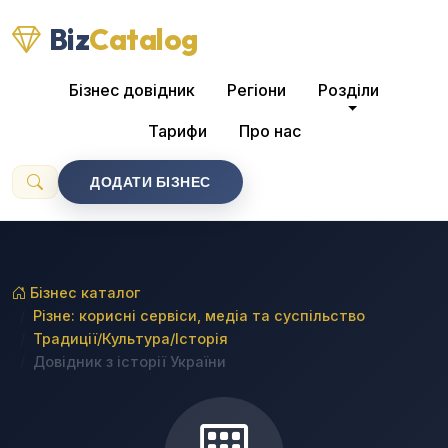
Biz
Catalog
Бізнес довідник
Регіони
Розділи
Тарифи
Про нас
ДОДАТИ БІЗНЕС
Бізнес каталог
Різне: корисні сервіси, медіа та суспільство
Традиції/Культура/Історія
Довідник з історії України