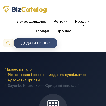
Biz
Catalog
Бізнес довідник
Регіони
Розділи
Тарифи
Про нас
ДОДАТИ БІЗНЕС
Бізнес каталог
Різне: корисні сервіси, медіа та суспільство
Адвокати/Юристи
Sayenko Kharenko — Юридичні інновації