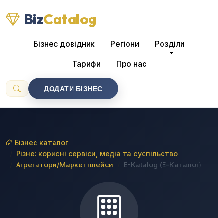
Biz
Catalog
Бізнес довідник
Регіони
Розділи
Тарифи
Про нас
ДОДАТИ БІЗНЕС
Бізнес каталог
Різне: корисні сервіси, медіа та суспільство
Агрегатори/Маркетплейси
E-Katalog (Е-Каталог)