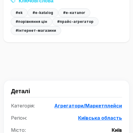
Ключові слова
#ek
#e-katalog
#е-каталог
#порівняння цін
#прайс-агрегатор
#інтернет-магазини
Деталі
Категорія:
Агрегатори/Маркетплейси
Регіон:
Київська область
Місто:
Київ