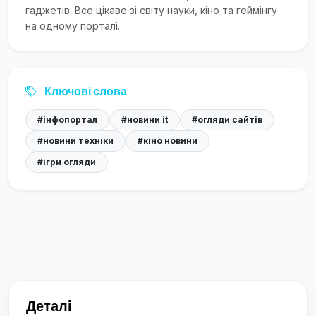
гаджетів. Все цікаве зі світу науки, кіно та геймінгу
на одному порталі.
Ключові слова
#інфопортал
#новини it
#огляди сайтів
#новини техніки
#кіно новини
#ігри огляди
Деталі