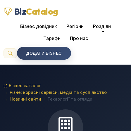
Biz
Catalog
Бізнес довідник
Регіони
Розділи
Тарифи
Про нас
ДОДАТИ БІЗНЕС
Бізнес каталог
Різне: корисні сервіси, медіа та суспільство
Новинні сайти
Технології та огляди