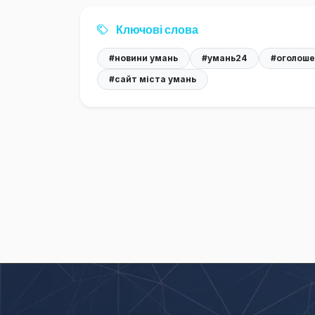
Ключові слова
#новини умань
#умань24
#оголоше
#сайт міста умань