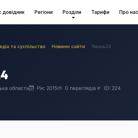
с довідник
Регіони
Розділи
Тарифи
Про на
медіа та суспільство
Новинні сайти
Умань24
24
ька область
Рік: 2015
0 переглядів
ID: 224