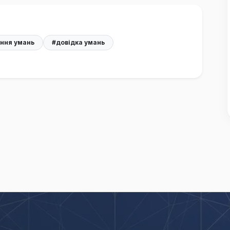
ння умань
#довідка умань