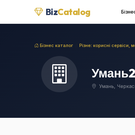
Biz
Catalog
Бізне
Бізнес каталог
Різне: корисні сервіси, 
Умань
Умань, Черкас