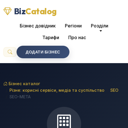
Biz
Catalog
Бізнес довідник
Регіони
Розділи
Тарифи
Про нас
ДОДАТИ БІЗНЕС
Бізнес каталог
Різне: корисні сервіси, медіа та суспільство
SEO
SEO-META