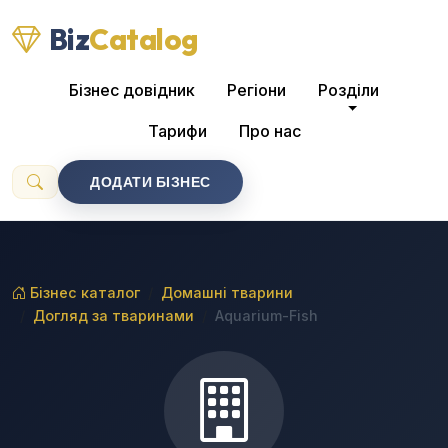
Biz
Catalog
Бізнес довідник
Регіони
Розділи
Тарифи
Про нас
ДОДАТИ БІЗНЕС
Бізнес каталог
Домашні тварини
Догляд за тваринами
Aquarium-Fish