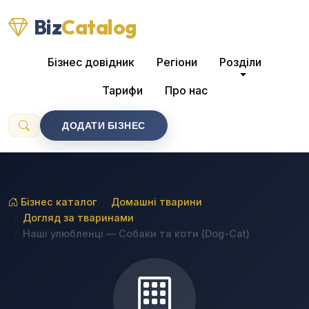
Biz
Catalog
Бізнес довідник
Регіони
Розділи
Тарифи
Про нас
ДОДАТИ БІЗНЕС
Бізнес каталог
Домашні тварини
Догляд за тваринами
Наші улюбленці — Собаки та коти (Dog-Cat)