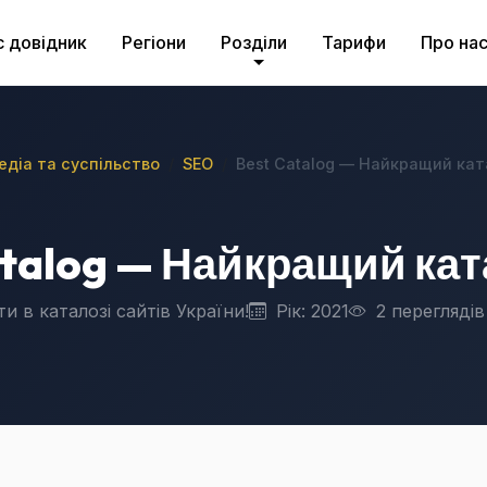
с довідник
Регіони
Розділи
Тарифи
Про на
медіа та суспільство
SEO
Best Catalog — Найкращий кат
atalog — Найкращий кат
и в каталозі сайтів України!
Рік: 2021
2 переглядів