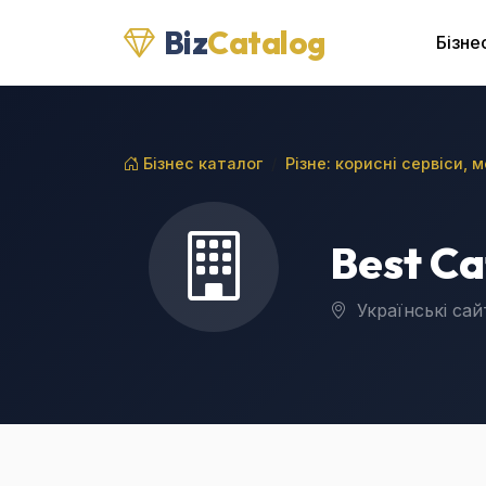
Biz
Catalog
Бізне
Бізнес каталог
Різне: корисні сервіси, 
Best C
Українські сайт