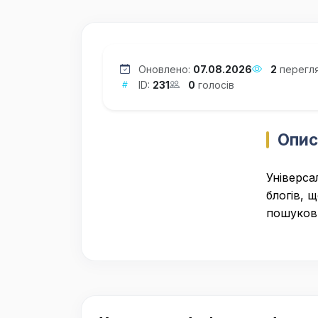
Оновлено:
07.08.2026
2
перегля
ID:
231
0
голосів
Опис
Універса
блогів, 
пошуков