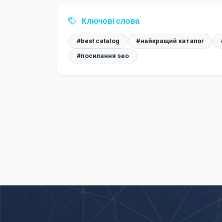
Ключові слова
#best catalog
#найкращий каталог
#посилання seo