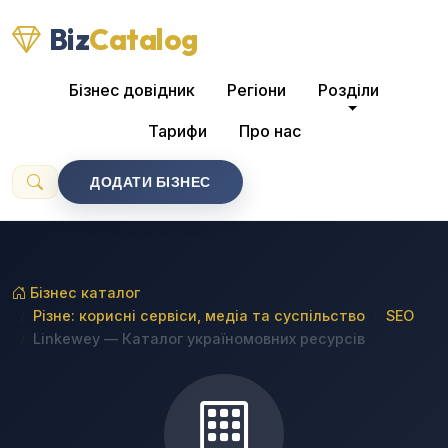
Biz
Catalog
Бізнес довідник
Регіони
Розділи
Тарифи
Про нас
ДОДАТИ БІЗНЕС
Бізнес каталог
Різне: корисні сервіси, медіа та суспільство
SEO
Linkewey — Каталог україномовних ресурсів