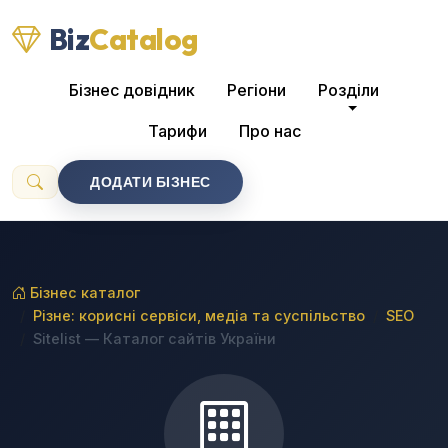
Biz
Catalog
Бізнес довідник
Регіони
Розділи
Тарифи
Про нас
ДОДАТИ БІЗНЕС
Бізнес каталог
Різне: корисні сервіси, медіа та суспільство
SEO
Sitelist — Каталог сайтів України