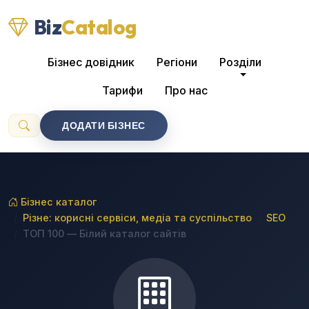
Biz
Catalog
Бізнес довідник
Регіони
Розділи
Тарифи
Про нас
ДОДАТИ БІЗНЕС
Бізнес каталог
Різне: корисні сервіси, медіа та суспільство
SEO
ТОП 100 — Білий каталог сайтів