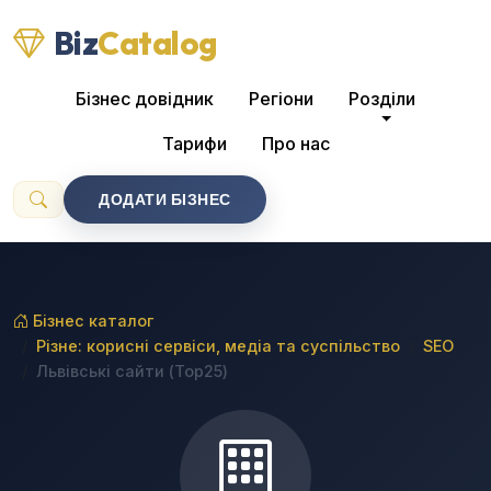
Biz
Catalog
Бізнес довідник
Регіони
Розділи
Тарифи
Про нас
ДОДАТИ БІЗНЕС
Бізнес каталог
Різне: корисні сервіси, медіа та суспільство
SEO
Львівські сайти (Top25)