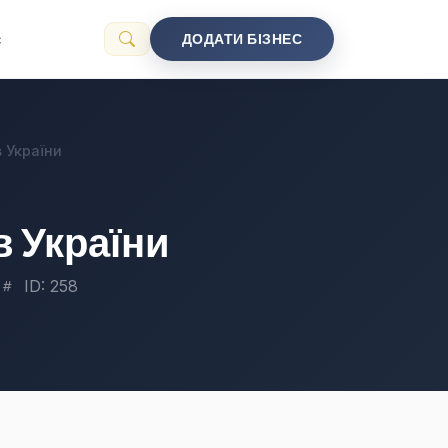
с
ДОДАТИ БІЗНЕС
 України
в України
ID: 258