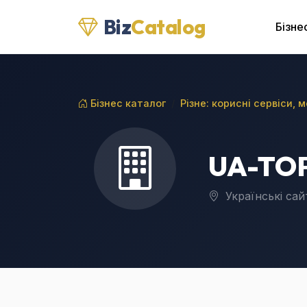
Biz
Catalog
Бізне
Бізнес каталог
Різне: корисні сервіси, 
UA-TOP
Українські сайт