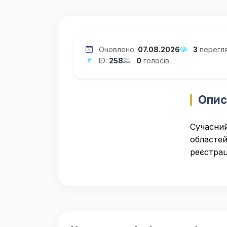
Оновлено:
07.08.2026
3
перегля
ID:
258
0
голосів
Опис
Сучасний
областей
реєстраці