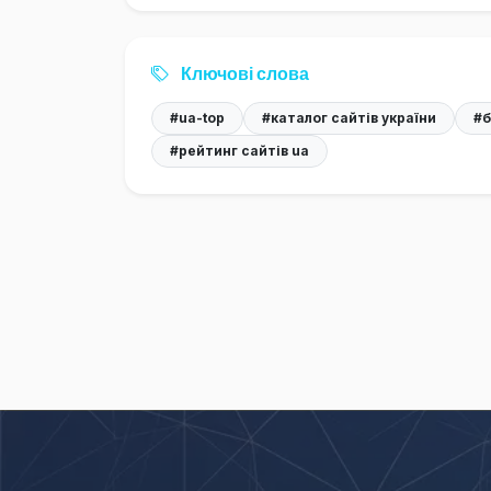
Ключові слова
#ua-top
#каталог сайтів україни
#б
#рейтинг сайтів ua