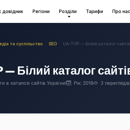
с довідник
Регіони
Розділи
Тарифи
Про на
медіа та суспільство
SEO
UA-TOP — Білий каталог сайтів
 — Білий каталог сайті
и в каталозі сайтів України!
Рік: 2018
3 переглядів