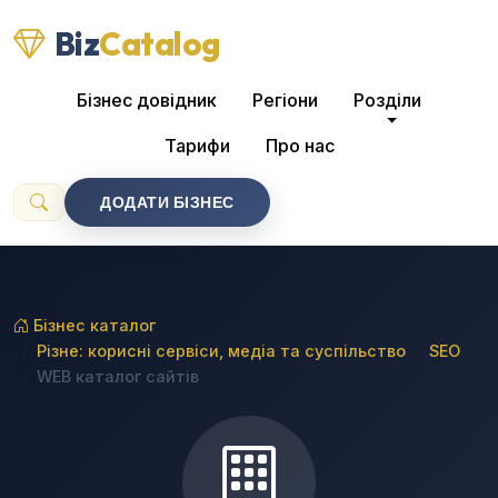
Biz
Catalog
Бізнес довідник
Регіони
Розділи
Тарифи
Про нас
ДОДАТИ БІЗНЕС
Бізнес каталог
Різне: корисні сервіси, медіа та суспільство
SEO
WEB каталог сайтів